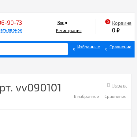
06-90-73
0
Корзина
Вход
0
₽
ать звонок
Регистрация
Избранные
Сравнение
0
0
т. vv090101
Печать
В избранное
Сравнение
0