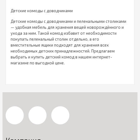
Детские комоды с доводчиками
Детские комоды с доводчиками и пеленальными столиками
— удобная мебель для хранения вещей новорождённого и
ухода за ним. Такой комод избавит от необходимости
покупать пеленальный столик отдельно, а его
вместительные ящики подходят для хранения всех
необходимых детских принадлежностей. Предлагаем
выбрать и купить детский комод в нашем интернет-
магазине по выгодной цене.
В ящиках комода можно разместить одежду малыша,
пелёнки, игрушки и подгузники. Хранение всех этих вещей в
одном месте значительно упростит жизнь его маме. В
нашем ассортименте представлены модели разных
размеров и оттенков, среди которых вы обязательно
подберёте вариант под свой интерьер. Такая мебель в
дальнейшем может служить для хранения вещей и одежды
подросшего ребёнка.
Преимущества комодов с доводчиками
В случае с простыми механизмами, закрывая ящик комода,
нужно придерживать его, чтобы избежать хлопка и не