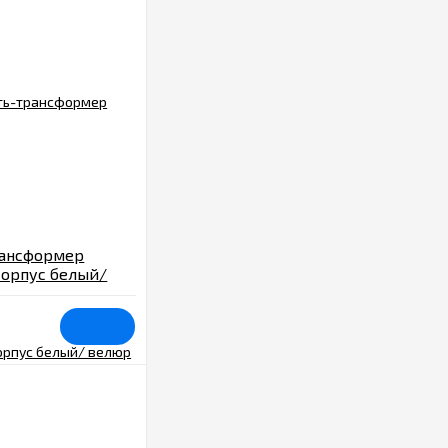
рансформер
 корпус белый/
а, рогожка кор.