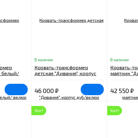
В наличии
В наличии
ормер
Кровать-трансформер
Кровать-т
с белый/
детская "Дивания", корпус
маятник "Д
рогожка
дуб/велюр шоколад, букле
белое
46 000
₽
42 550
₽
Хит!
Хит!