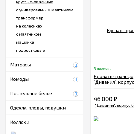
круглые-овальные
с универсальным маятником
трансформер
на колесиках
с маятником
машинка
подростковые
Матрасы
В наличии
Кровать-трансф
Комоды
"Дивания", корпу
велюр графит, п
Постельное белье
46 000
₽
Одеяла, пледы, подушки
Коляски