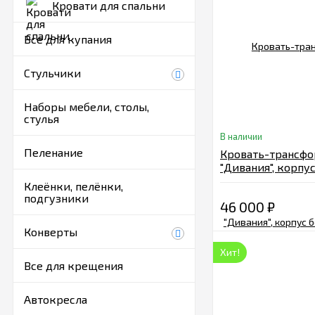
Кровати для спальни
Все для купания
Стульчики
Наборы мебели, столы,
стулья
В наличии
Пеленание
Кровать-трансф
"Дивания", корпу
велюр шоколад, 
Клеёнки, пелёнки,
кор.
подгузники
46 000
₽
Конверты
Хит!
Все для крещения
Автокресла