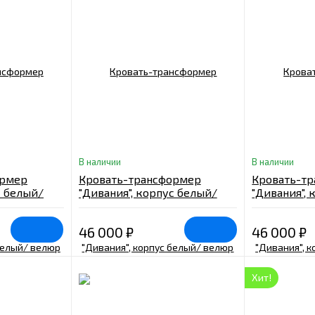
В наличии
В наличии
ормер
Кровать-трансформер
Кровать-т
с белый/
"Дивания", корпус белый/
"Дивания",
есок
велюр изумруд, песок
велюр олив
46 000
₽
46 000
₽
Хит!