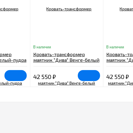
В наличии
В наличии
ормер
Кровать-трансформер
Кровать-т
Белый-пудра
маятник "Дива" Венге-белый
маятник "Д
велюр-бел
42 550
₽
42 550
₽