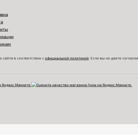
авка
та
акты
амации
викам
 сайта в соответствии с
официальной политикой
. Если вы не даете соглас