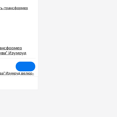
рансформер
ива" Изумруд
ый