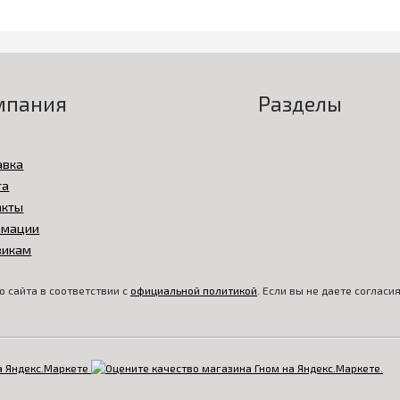
мпания
Разделы
авка
та
акты
амации
викам
 сайта в соответствии с
официальной политикой
. Если вы не даете соглас