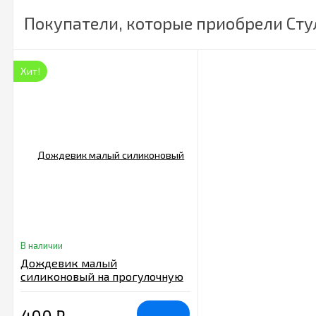
Покупатели, которые приобрели Сту
Хит!
В наличии
Дождевик малый
силиконовый на прогулочную
коляску (трость) с окном на
липучке, Арт. 012
400
₽