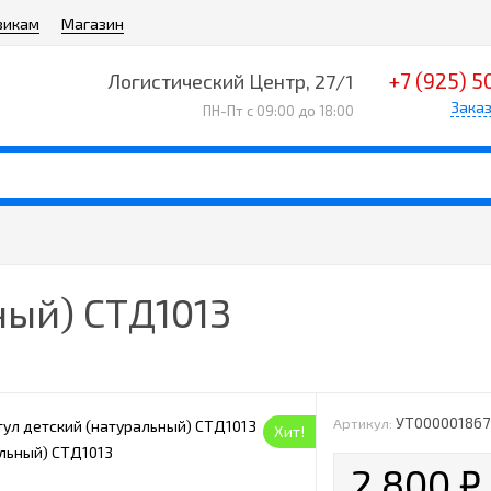
викам
Магазин
+7 (925) 5
Логистический Центр, 27/1
Заказ
ПН-Пт с 09:00 до 18:00
ный) СТД1013
УТ000001867
Артикул:
Хит!
2 800
₽