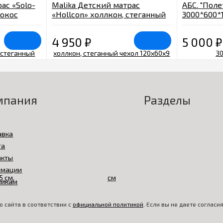
ас «Solo-
Malika Детский матрас
АБС. "Поле
кокос
«Hollcon» холлкон, стеганный
3000*600*
уг 75х75
чехол 120х60х9 см
4 950
₽
5 000
₽
мпания
Разделы
авка
та
акты
амации
викам
 сайта в соответствии с
официальной политикой
. Если вы не даете соглас