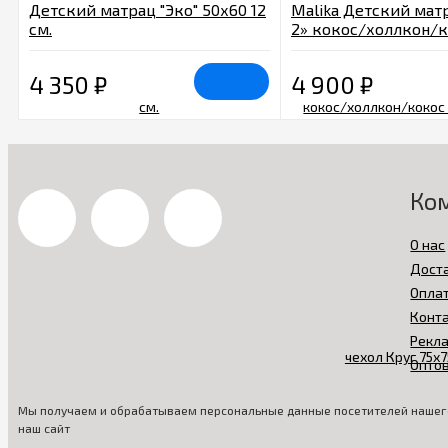
Детский матрац "Эко" 50х60 12
Malika Детский матр
см.
2» кокос/холлкон/
стеганный чехол Кр
см.
4 350
₽
4 900
₽
Ко
О нас
Дост
Опла
Конт
Рекл
Опто
Мы получаем и обрабатываем персональные данные посетителей нашего
наш сайт