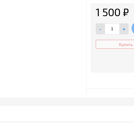
1 500
₽
-
+
Купить 