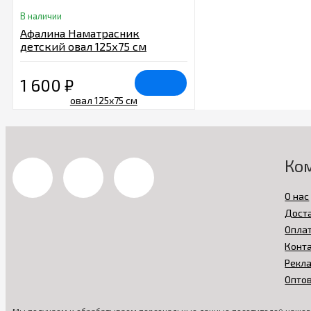
В наличии
Афалина Наматрасник
детский овал 125х75 см
1 600
₽
Ко
О нас
Дост
Опла
Конт
Рекл
Опто