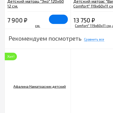
Детский матрац "Эко" 120х60
Детский матрас "B
12 см.
Comfort" 119х60х11 см
ББ-01/1
7 900
₽
13 750
₽
Рекомендуем посмотреть
Сравнить все
Хит!