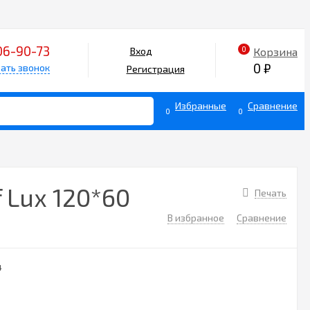
06-90-73
0
Корзина
Вход
0
₽
ать звонок
Регистрация
Избранные
Сравнение
0
0
Lux 120*60
Печать
В избранное
Сравнение
4