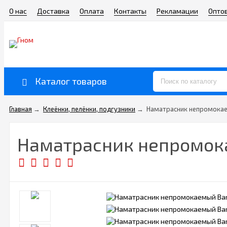
О нас
Доставка
Оплата
Контакты
Рекламации
Опто
Каталог товаров
Главная
→
Клеёнки, пелёнки, подгузники
→
Наматрасник непромокае
Наматрасник непромока