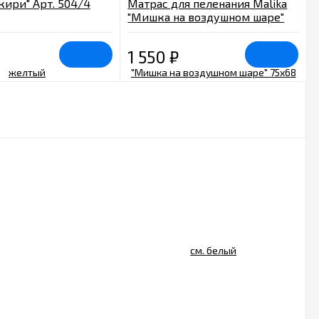
кири" Арт. 504/4
Матрас для пеленания Malika
"Мишка на воздушном шаре"
75х68 см. белый
1 550
₽