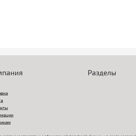
мпания
Разделы
авка
та
акты
амации
викам