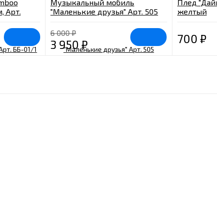
amboo
Музыкальный мобиль
Плед "Дай
, Арт.
"Маленькие друзья" Арт. 505
желтый
6 000
₽
700
₽
3 950
₽