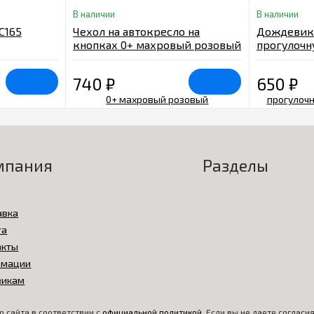
В наличии
В наличии
С165
Чехол на автокресло на
Дождевик
кнопках 0+ махровый розовый
прогулочну
ПВХ Арт.01
740
₽
650
₽
мпания
Разделы
авка
та
акты
амации
викам
 сайта в соответствии с
официальной политикой
. Если вы не даете соглас