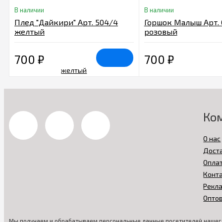
В наличии
В наличии
Плед "Дайкири" Арт. 504/4
Горшок Малыш Арт. 
желтый
розовый
700
₽
700
₽
Ко
О нас
Дост
Опла
Конт
Рекл
Опто
Мы получаем и обрабатываем персональные данные посетителей нашего