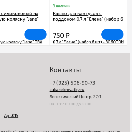
В наличии
 силиконовый на
Кашпо для кактусов с
ю коляску "Jane"
поддоном 0,7 л "Елена" (набор 6
5
шт) - ЗОЛОТОЙ
750
₽
Контакты
+7 (925) 506-90-73
zakaz@krovatky.ru
Логистический Центр, 27/1
Пн—Пт с 09:00 до 18:00
ия на обработку своих персональных данных, вам необходимо покинуть