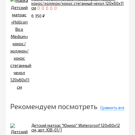
кокос/холлкон/кокос стеганный чехол 120х60х11
см
6 350
₽
Рекомендуем посмотреть
Сравнить все
Детский матрас "Юниор" Waterproof 120х60х12
см, арт. ЮВ-01/1