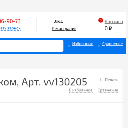
06-90-73
0
Корзина
Вход
0
₽
ать звонок
Регистрация
Избранные
Сравнение
0
0
ом, Арт. vv130205
Печать
В избранное
Сравнение
4