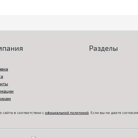
мпания
Разделы
авка
та
акты
амации
викам
 сайта в соответствии с
официальной политикой
. Если вы не даете соглас